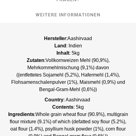
WEITERE INFORMATIONEN
Hersteller
:Aashirvaad
Land
: Indien
Inhalt
: 5kg
Zutaten
:Vollkornweizen Mehl (90,9%),
Mehrkornmehlmischung (9,1%) davon
((entfettetes Sojamehl (5,2%), Hafermehl (1,4%),
Flohsamenschalenpulver (1%), Maismehl (0,9%) und
Bengal-Gram-Mehl (0,6%))
Country
: Aashirvaad
Contents
: 5kg
Ingredients
:Whole grain wheat flour (90.9%), multigrain
flour mixture (9.1%) of which (defatted soy flour (5.2%),
oat flour (1.4%), psyllium husk powder (1%), corn flour