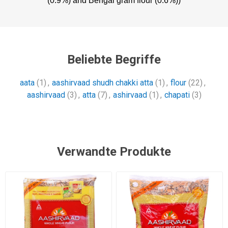
(0.9%) and Bengal gram flour (0.6%))
Beliebte Begriffe
aata
(1)
,
aashirvaad shudh chakki atta
(1)
,
flour
(22)
,
aashirvaad
(3)
,
atta
(7)
,
ashirvaad
(1)
,
chapati
(3)
Verwandte Produkte