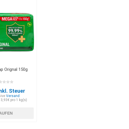
ap Orignal 150g
nkl. Steuer
sive
Versand
13,93€ pro 1 kg(s)
AUFEN