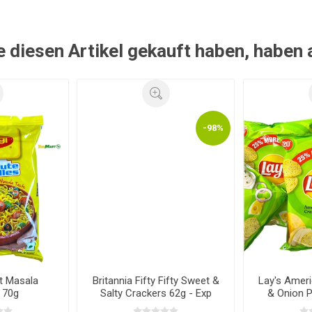
e diesen Artikel gekauft haben, haben
-98%
t Masala
Britannia Fifty Fifty Sweet &
Lay's Amer
 70g
Salty Crackers 62g - Exp
& Onion 
12.03.2026
52g - E