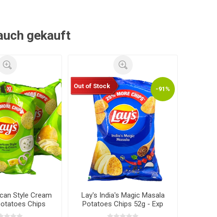
 auch gekauft
Out of Stock
-91%
ican Style Cream
Lay's India's Magic Masala
Potatoes Chips
Potatoes Chips 52g - Exp
XP 30.05.2026
30.05.2026