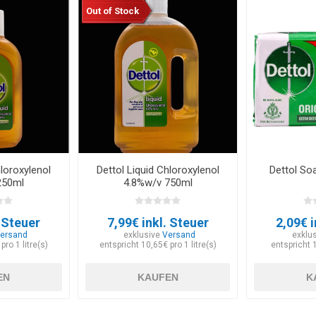
Out of Stock
hloroxylenol
Dettol Liquid Chloroxylenol
Dettol So
250ml
4.8%w/v 750ml
. Steuer
7,99€ inkl. Steuer
2,09€ i
ersand
exklusive
Versand
exklu
pro 1 litre(s)
entspricht 10,65€ pro 1 litre(s)
entspricht 
EN
KAUFEN
K