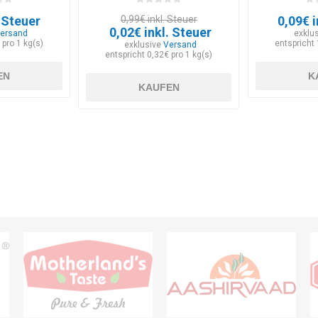
. Steuer
0,99€ inkl. Steuer
0,09€ i
0,02€ inkl. Steuer
ersand
exklu
 pro 1 kg(s)
entspricht 
exklusive
Versand
entspricht 0,32€ pro 1 kg(s)
EN
K
KAUFEN