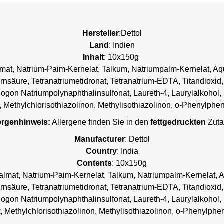
Hersteller
:Dettol
Land
: Indien
Inhalt
: 10x150g
lmat, Natrium-Paim-Kernelat, Talkum, Natriumpalm-Kernelat, Aqu
nsäure, Tetranatriumetidronat, Tetranatrium-EDTA, Titandioxid,
alogon Natriumpolynaphthalinsulfonat, Laureth-4, Laurylalkohol,
, Methylchlorisothiazolinon, Methylisothiazolinon, o-Phenylphe
ergenhinweis:
Allergene finden Sie in den
fettgedruckten
Zuta
Manufacturer
: Dettol
Country
: India
Contents
: 10x150g
almat, Natrium-Paim-Kernelat, Talkum, Natriumpalm-Kernelat, A
nsäure, Tetranatriumetidronat, Tetranatrium-EDTA, Titandioxid,
alogon Natriumpolynaphthalinsulfonat, Laureth-4, Laurylalkohol,
t, Methylchlorisothiazolinon, Methylisothiazolinon, o-Phenylphe