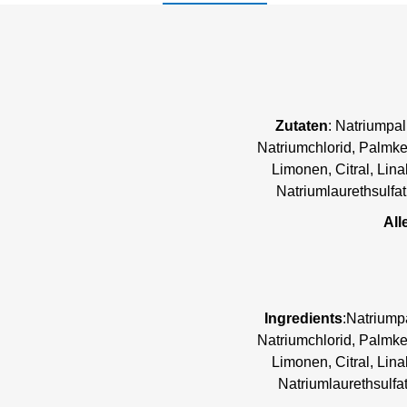
Zutaten
: Natriumpa
Natriumchlorid, Palmker
Limonen, Citral, Lin
Natriumlaurethsulfat
All
Ingredients
:Natriump
Natriumchlorid, Palmker
Limonen, Citral, Lin
Natriumlaurethsulfa