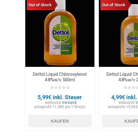
Out of Stock
Out of Stock
Dettol Liquid Chloroxylenol
Dettol Liquid C
4.8%w/v 500ml
4.8%w/v 
5,99€ inkl. Steuer
4,99€ inkl
exklusive
Versand
exklusive
V
entspricht 11,98€ pro 1 litre(s)
entspricht 19,96€ 
KAUFEN
KAUF