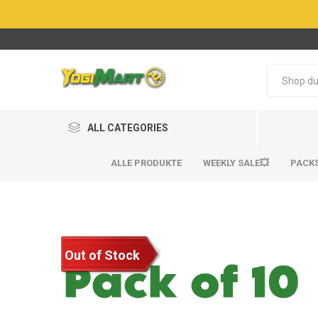
ALL CATEGORIES
ALLE PRODUKTE
WEEKLY SALE💥
PACK
Out of Stock
BestSel
BestSel