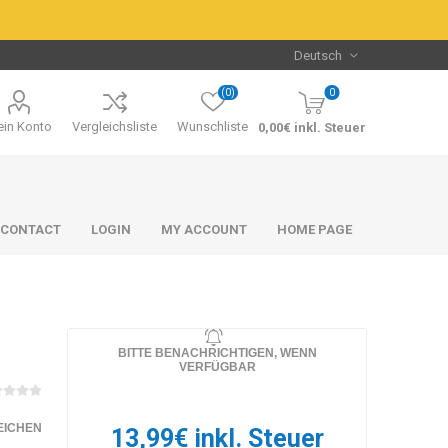
(0)
0
in Konto
Vergleichsliste
Wunschliste
0,00€ inkl. Steuer
CONTACT
LOGIN
MY ACCOUNT
HOME PAGE
BITTE BENACHRICHTIGEN, WENN
VERFÜGBAR
Packs & Bundles
Packs & Bundles
EICHEN
13,99€ inkl. Steuer