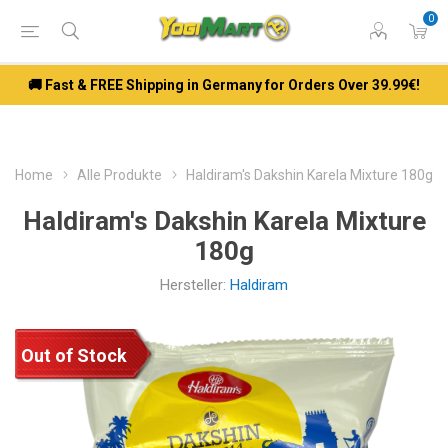
0
🚚 Fast & FREE Shipping in Germany for Orders Over 39.99€!
Home
Alle Produkte
Haldiram's Dakshin Karela Mixture 180g
Haldiram's Dakshin Karela Mixture
180g
Hersteller:
Haldiram
Out of Stock