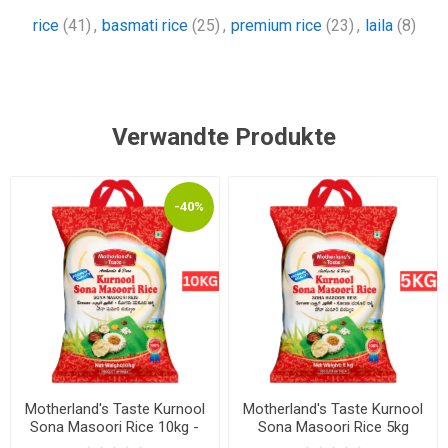
rice
(41)
,
basmati rice
(25)
,
premium rice
(23)
,
laila
(8)
Verwandte Produkte
-40%
Motherland's Taste Kurnool
Motherland's Taste Kurnool
Sona Masoori Rice 10kg -
Sona Masoori Rice 5kg
EXP 30.06.2026