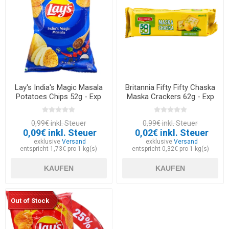
Lay's India's Magic Masala
Britannia Fifty Fifty Chaska
Potatoes Chips 52g - Exp
Maska Crackers 62g - Exp
30.05.2026
12.03.2026
0,99€ inkl. Steuer
0,99€ inkl. Steuer
0,09€ inkl. Steuer
0,02€ inkl. Steuer
exklusive
Versand
exklusive
Versand
entspricht 1,73€ pro 1 kg(s)
entspricht 0,32€ pro 1 kg(s)
KAUFEN
KAUFEN
Out of Stock