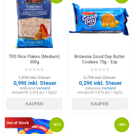
TRS Rice Flakes (Medium)
Britannia Good Day Butter
300g
Cookies 75g - Exp
23.08.2026
1,99€ inkl. Steuer
0,79€ inkl. Steuer
0,99€ inkl. Steuer
0,29€ inkl. Steuer
exklusive
Versand
exklusive
Versand
entspricht 3,30€ pro 1 kg(s)
entspricht 3,87€ pro 1 kg(s)
KAUFEN
KAUFEN
Out of Stock
-91%
-98%