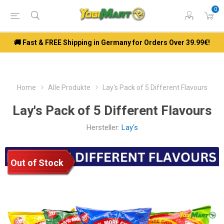
0
🚚 Fast & FREE Shipping in Germany for Orders Over 39.99€!
Home
Alle Produkte
Lay's Pack of 5 Different Flavours
Lay's Pack of 5 Different Flavours
Hersteller:
Lay's
Out of Stock