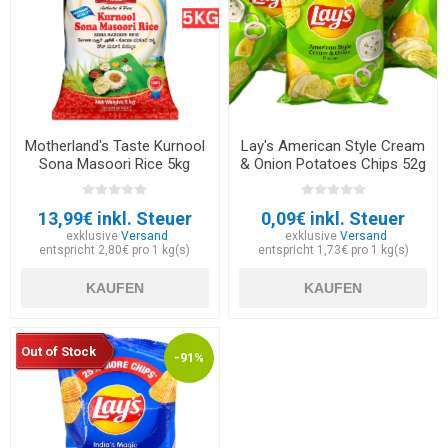
Motherland's Taste Kurnool
Lay's American Style Cream
Sona Masoori Rice 5kg
& Onion Potatoes Chips 52g
- EXP 30.05.2026
13,99€ inkl. Steuer
0,09€ inkl. Steuer
exklusive
Versand
exklusive
Versand
entspricht 2,80€ pro 1 kg(s)
entspricht 1,73€ pro 1 kg(s)
KAUFEN
KAUFEN
Out of Stock
-91%