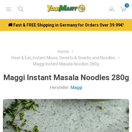
0
🚚 Fast & FREE Shipping in Germany for Orders Over 39.99€!
Home
Heat & Eat, Instant Mixes, Sweets & Snacks and Noodles
Maggi Instant Masala Noodles 280g
Maggi Instant Masala Noodles 280g
Hersteller:
Maggi