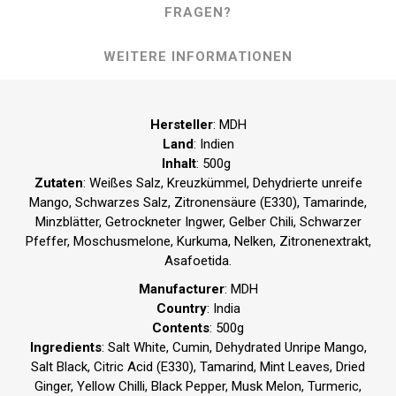
FRAGEN?
WEITERE INFORMATIONEN
Hersteller
: MDH
Land
: Indien
Inhalt
: 500g
Zutaten
: Weißes Salz, Kreuzkümmel, Dehydrierte unreife
Mango, Schwarzes Salz, Zitronensäure (E330), Tamarinde,
Minzblätter, Getrockneter Ingwer, Gelber Chili, Schwarzer
Pfeffer, Moschusmelone, Kurkuma, Nelken, Zitronenextrakt,
Asafoetida.
Manufacturer
: MDH
Country
: India
Contents
: 500g
Ingredients
: Salt White, Cumin, Dehydrated Unripe Mango,
Salt Black, Citric Acid (E330), Tamarind, Mint Leaves, Dried
Ginger, Yellow Chilli, Black Pepper, Musk Melon, Turmeric,