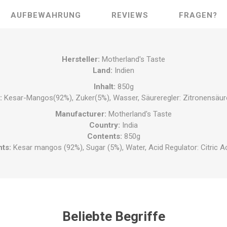
AUFBEWAHRUNG
REVIEWS
FRAGEN?
Hersteller
:
Motherland's Taste
Land
:
Indien
Inhalt
:
850g
:
Kesar-Mangos(92%), Zuker(5%), Wasser, Säureregler: Zitronensäur
Manufacturer
:
Motherland's Taste
Country
:
India
Contents
:
850g
nts
:
Kesar mangos (92%), Sugar (5%), Water, Acid Regulator: Citric Ac
Beliebte Begriffe