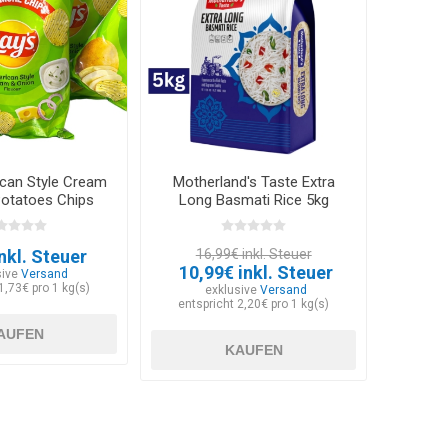
ican Style Cream
Motherland's Taste Extra
Potatoes Chips
Long Basmati Rice 5kg
XP 30.05.2026
nkl. Steuer
16,99€ inkl. Steuer
10,99€ inkl. Steuer
sive
Versand
1,73€ pro 1 kg(s)
exklusive
Versand
entspricht 2,20€ pro 1 kg(s)
AUFEN
KAUFEN