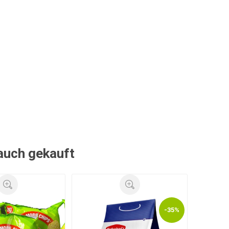
 auch gekauft
-35%