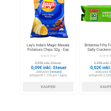
Lay's India's Magic Masala
Britannia Fifty 
Potatoes Chips 52g - Exp
Salty Crackers
30.05.2026
12.03.2
0,99€ inkl. Steuer
0,99€ inkl.
0,09€ inkl. Steuer
0,02€ inkl
exklusive
Versand
exklusive
V
entspricht 1,73€ pro 1 kg(s)
entspricht 0,32€
KAUFEN
KAUF