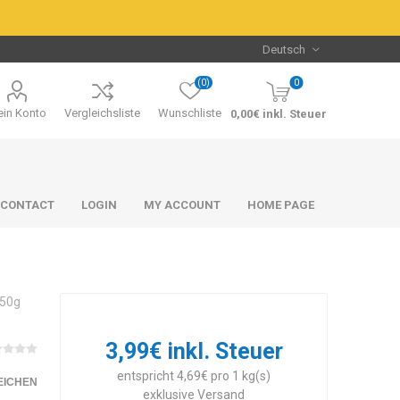
(0)
0
in Konto
Vergleichsliste
Wunschliste
0,00€ inkl. Steuer
CONTACT
LOGIN
MY ACCOUNT
HOME PAGE
850g
3,99€ inkl. Steuer
Packs & Bundles
Packs & Bundles
entspricht 4,69€ pro 1 kg(s)
EICHEN
exklusive
Versand