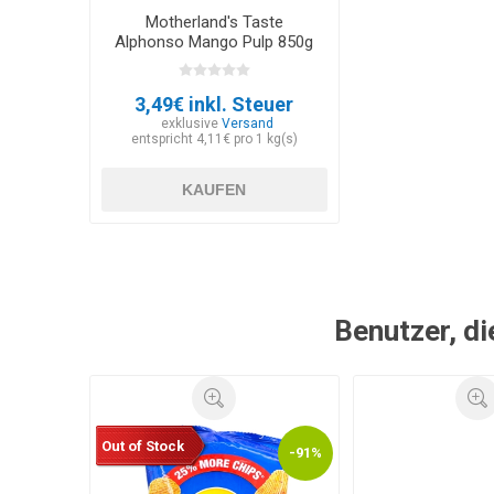
Motherland's Taste
Alphonso Mango Pulp 850g
3,49€ inkl. Steuer
exklusive
Versand
entspricht 4,11€ pro 1 kg(s)
KAUFEN
Benutzer, di
Out of Stock
-91%