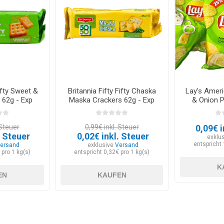
Fifty Sweet &
Britannia Fifty Fifty Chaska
Lay's Amer
 62g - Exp
Maska Crackers 62g - Exp
& Onion 
026
12.03.2026
52g - E
 Steuer
0,99€ inkl. Steuer
0,09€ i
. Steuer
0,02€ inkl. Steuer
exklu
entspricht 
ersand
exklusive
Versand
 pro 1 kg(s)
entspricht 0,32€ pro 1 kg(s)
K
EN
KAUFEN