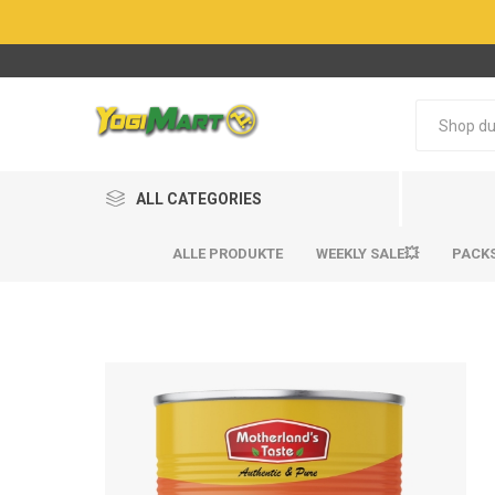
ALL CATEGORIES
ALLE PRODUKTE
WEEKLY SALE💥
PACK
BestSel
BestSel