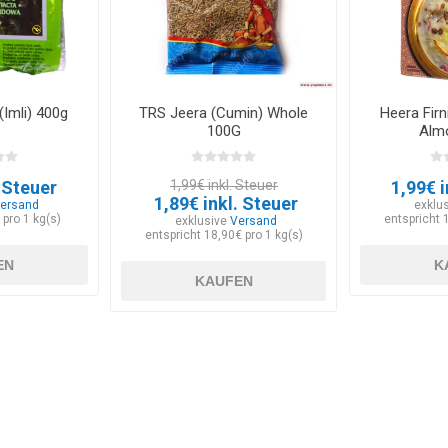
Imli) 400g
TRS Jeera (Cumin) Whole
Heera Firn
100G
Alm
. Steuer
1,99€ inkl. Steuer
1,99€ i
1,89€ inkl. Steuer
ersand
exklu
 pro 1 kg(s)
entspricht 
exklusive
Versand
entspricht 18,90€ pro 1 kg(s)
EN
K
KAUFEN