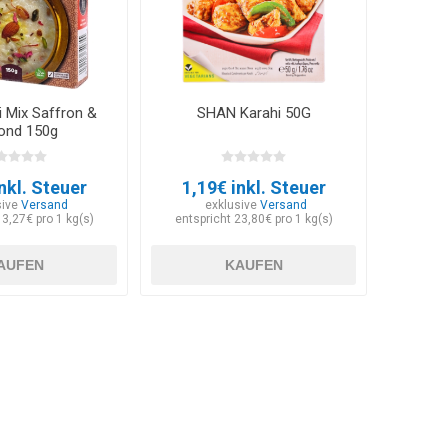
i Mix Saffron &
SHAN Karahi 50G
ond 150g
nkl. Steuer
1,19€ inkl. Steuer
sive
Versand
exklusive
Versand
13,27€ pro 1 kg(s)
entspricht 23,80€ pro 1 kg(s)
AUFEN
KAUFEN