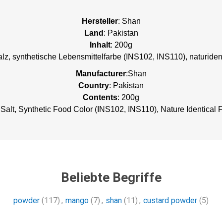
Hersteller
: Shan
Land
: Pakistan
Inhalt
: 200g
alz, synthetische Lebensmittelfarbe (INS102, INS110), naturide
Manufacturer
:Shan
Country
: Pakistan
Contents
: 200g
, Salt, Synthetic Food Color (INS102, INS110), Nature Identical
Beliebte Begriffe
powder
(117)
,
mango
(7)
,
shan
(11)
,
custard powder
(5)