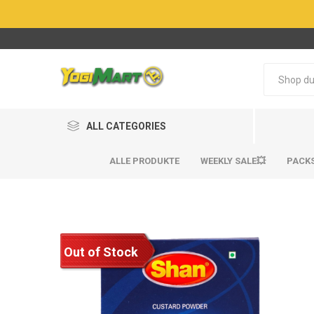
ALL CATEGORIES
ALLE PRODUKTE
WEEKLY SALE💥
PACK
Out of Stock
BestSel
BestSel