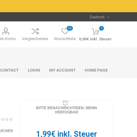
(0)
0
in Konto
Vergleichsliste
Wunschliste
0,00€ inkl. Steuer
CONTACT
LOGIN
MY ACCOUNT
HOME PAGE
BITTE BENACHRICHTIGEN, WENN
VERFÜGBAR
Packs & Bundles
Packs & Bundles
EICHEN
1,99€ inkl. Steuer