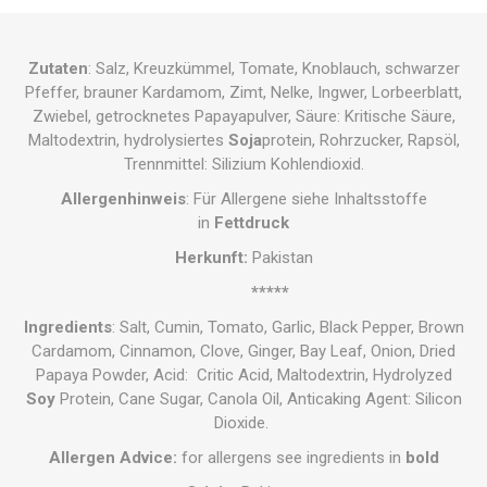
Zutaten
: Salz, Kreuzkümmel, Tomate, Knoblauch, schwarzer
Pfeffer, brauner Kardamom, Zimt, Nelke, Ingwer, Lorbeerblatt,
Zwiebel, getrocknetes Papayapulver, Säure: Kritische Säure,
Maltodextrin, hydrolysiertes
Soja
protein, Rohrzucker, Rapsöl,
Trennmittel: Silizium Kohlendioxid.
Allergenhinweis
: Für Allergene siehe Inhaltsstoffe
in
Fettdruck
Herkunft:
Pakistan
*****
Ingredients
: Salt, Cumin, Tomato, Garlic, Black Pepper, Brown
Cardamom, Cinnamon, Clove, Ginger, Bay Leaf, Onion, Dried
Papaya Powder, Acid: Critic Acid, Maltodextrin, Hydrolyzed
Soy
Protein, Cane Sugar, Canola Oil, Anticaking Agent: Silicon
Dioxide.
Allergen Advice:
for allergens see ingredients in
bold