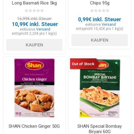
Long Basmati Rice 5kg
Chips 95g
16,99€ inkl. Steuer
0,99€ inkl. Steuer
10,99€ inkl. Steuer
exklusive
Versand
entspricht 10,42€ pro 1 kg(s)
exklusive
Versand
entspricht 2,20€ pro 1 kg(s)
KAUFEN
KAUFEN
Out of Stock
SHAN Chicken Ginger 50G
SHAN Special Bombay
Biryani 60G