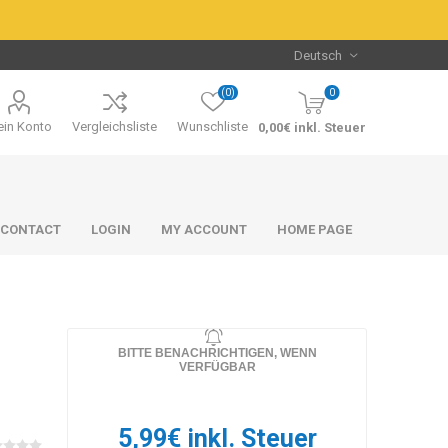
(0)
0
in Konto
Vergleichsliste
Wunschliste
0,00€ inkl. Steuer
CONTACT
LOGIN
MY ACCOUNT
HOME PAGE
BITTE BENACHRICHTIGEN, WENN
VERFÜGBAR
Packs & Bundles
Packs & Bundles
5,99€ inkl. Steuer