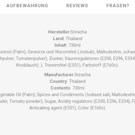
AUFBEWAHRUNG
REVIEWS
FRAGEN?
Hersteller
:Sriracha
Land
: Thailand
Inhalt
: 730ml
anzenöl (Palm), Gewürze und Würzmittel (Jodsalz, Maltodextrin, schwa
pulver, Tomatenpulver), Zucker, Säureregulatoren (E330, E296, E33
Knoblauch). ), Trennmittel (E551), Farbstoff (E160c).
Manufacturer
:Sriracha
Country
: Thailand
Contents
: 730ml
getable Oil (Palm), Spices and Condiments (Iodised salt, Maltodextrin
er, Tomato powder), Sugar, Acidity regulators (E330, E296, E334), Fl
Anticaking agent (E551), Color (E160c).