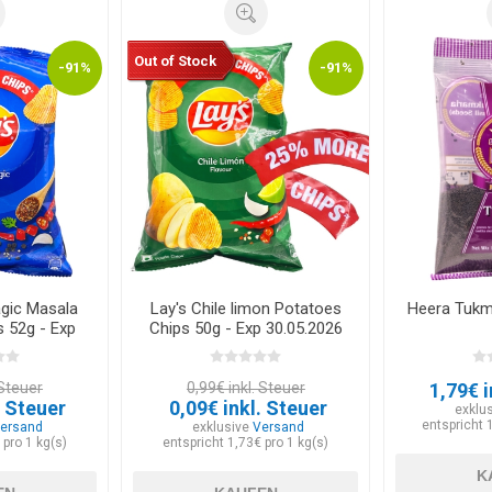
Out of Stock
-91%
-91%
agic Masala
Lay's Chile limon Potatoes
Heera Tukm
 52g - Exp
Chips 50g - Exp 30.05.2026
026
 Steuer
0,99€ inkl. Steuer
1,79€ i
. Steuer
0,09€ inkl. Steuer
exklu
entspricht 
ersand
exklusive
Versand
 pro 1 kg(s)
entspricht 1,73€ pro 1 kg(s)
K