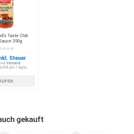
d's Taste Chili
 Sauce 350g
nkl. Steuer
sive
Versand
8,83€ pro 1 kg(s)
AUFEN
 auch gekauft