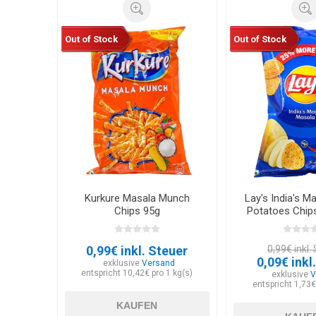
Out of Stock
Out of Stock
Kurkure Masala Munch
Lay's India's M
Chips 95g
Potatoes Chips
30.05.2
0,99€ inkl. Steuer
0,99€ inkl.
0,09€ inkl
exklusive
Versand
entspricht 10,42€ pro 1 kg(s)
exklusive
V
entspricht 1,73€
KAUFEN