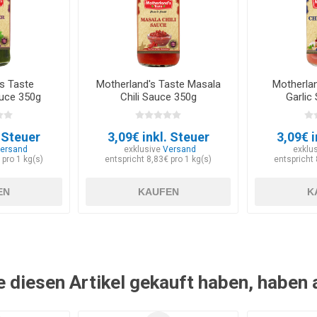
s Taste
Motherland's Taste Masala
Motherlan
uce 350g
Chili Sauce 350g
Garlic
. Steuer
3,09€ inkl. Steuer
3,09€ i
ersand
exklusive
Versand
exklu
 pro 1 kg(s)
entspricht 8,83€ pro 1 kg(s)
entspricht 
EN
KAUFEN
K
e diesen Artikel gekauft haben, haben