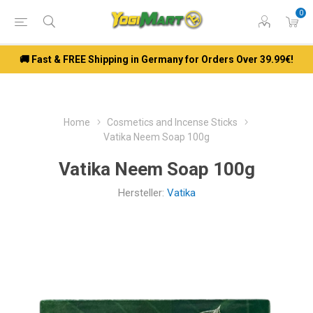
0
🚚 Fast & FREE Shipping in Germany for Orders Over 39.99€!
Home
Cosmetics and Incense Sticks
Vatika Neem Soap 100g
Vatika Neem Soap 100g
Hersteller:
Vatika