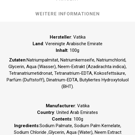
WEITERE INFORMATIONEN
Hersteller
: Vatika
Land
: Vereinigte Arabische Emirate
Inhalt
: 100g
Zutaten
:Natriumpalmitat, Natriumkernseife, Natriumchlorid,
Glycerin, Aqua (Wasser), Neem-Extrakt (Azadirachta indica),
Tetranatriumetidronat, Tetranatrium-EDTA, Kokosfettsäure,
Parfüm (Duftstoff), Dinatrium-EDTA, Butyliertes Hydroxy­toluol
(BHT).
Manufacturer
: Vatika
Country
: United Arab Emirates
Contents
: 100g
Ingredients
:Sodium Palmate, Sodium Palm Kernelate,
Sodium Chloride ,Glycerin, Aqua (Water), Neem Extract