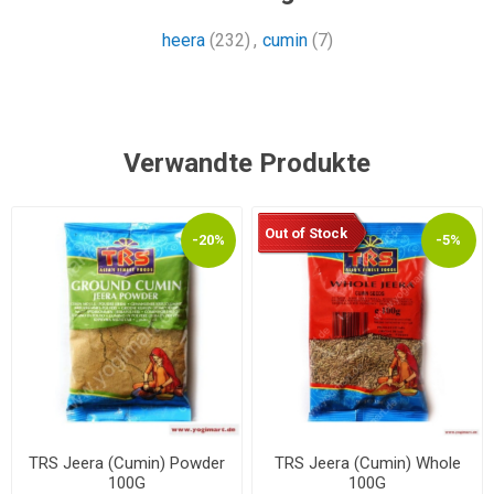
heera
(232)
,
cumin
(7)
Verwandte Produkte
Out of Stock
-20%
-5%
TRS Jeera (Cumin) Powder
TRS Jeera (Cumin) Whole
100G
100G