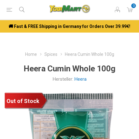
0
🚚 Fast & FREE Shipping in Germany for Orders Over 39.99€!
Home
Spices
Heera Cumin Whole 100g
Heera Cumin Whole 100g
Hersteller:
Heera
Out of Stock