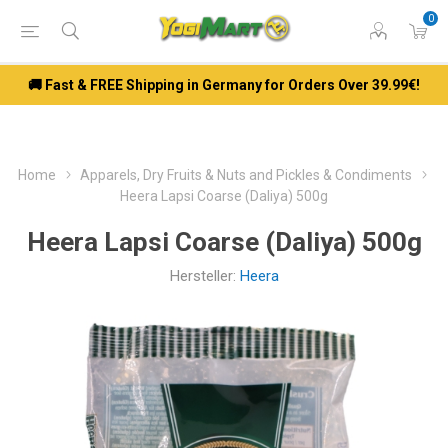
0
🚚 Fast & FREE Shipping in Germany for Orders Over 39.99€!
Home
Apparels, Dry Fruits & Nuts and Pickles & Condiments
Heera Lapsi Coarse (Daliya) 500g
Heera Lapsi Coarse (Daliya) 500g
Hersteller:
Heera