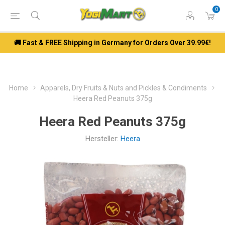
0
🚚 Fast & FREE Shipping in Germany for Orders Over 39.99€!
Home
Apparels, Dry Fruits & Nuts and Pickles & Condiments
Heera Red Peanuts 375g
Heera Red Peanuts 375g
Hersteller:
Heera