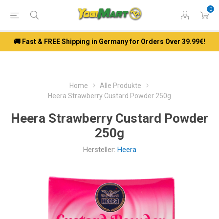
0
🚚 Fast & FREE Shipping in Germany for Orders Over 39.99€!
Home
Alle Produkte
Heera Strawberry Custard Powder 250g
Heera Strawberry Custard Powder
250g
Hersteller:
Heera