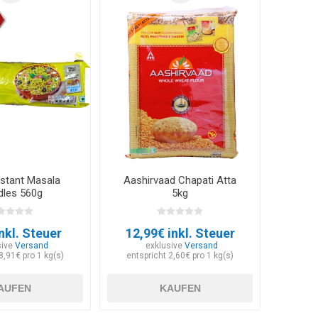
nstant Masala
Aashirvaad Chapati Atta
les 560g
5kg
nkl. Steuer
12,99€ inkl. Steuer
sive
Versand
exklusive
Versand
8,91€ pro 1 kg(s)
entspricht 2,60€ pro 1 kg(s)
AUFEN
KAUFEN