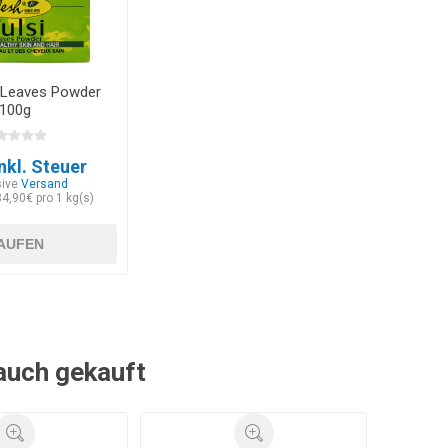
i Leaves Powder
100g
nkl. Steuer
sive
Versand
34,90€ pro 1 kg(s)
AUFEN
 auch gekauft