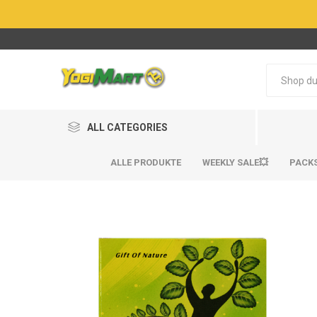
ALL CATEGORIES
ALLE PRODUKTE
WEEKLY SALE💥
PACK
BestSel
BestSel