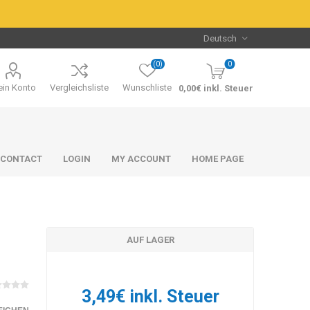
(0)
0
in Konto
Vergleichsliste
Wunschliste
0,00€ inkl. Steuer
CONTACT
LOGIN
MY ACCOUNT
HOME PAGE
AUF LAGER
Packs & Bundles
Packs & Bundles
3,49€ inkl. Steuer