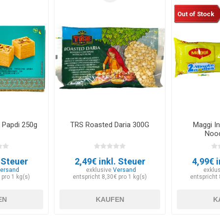
Out of Stock
 Papdi 250g
TRS Roasted Daria 300G
Maggi I
Nood
. Steuer
2,49€ inkl. Steuer
4,99€ i
ersand
exklusive
Versand
exklu
 pro 1 kg(s)
entspricht 8,30€ pro 1 kg(s)
entspricht 
EN
KAUFEN
K