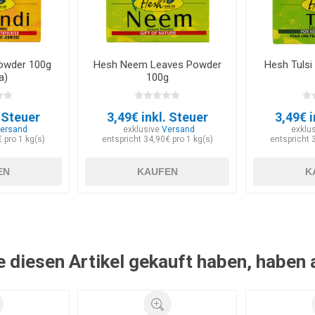
owder 100g
Hesh Neem Leaves Powder
Hesh Tuls
a)
100g
. Steuer
3,49€ inkl. Steuer
3,49€ i
ersand
exklusive
Versand
exklu
 pro 1 kg(s)
entspricht 34,90€ pro 1 kg(s)
entspricht 
EN
KAUFEN
K
e diesen Artikel gekauft haben, haben