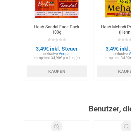
Hesh Sandal Face Pack
Hesh Mehndi P
100g
(Henn
3,49€ inkl. Steuer
3,49€ inkl
exklusive
Versand
exklusive
V
entspricht 34,90€ pro 1 kg(s)
entspricht 34,90€
KAUFEN
KAUF
Benutzer, di