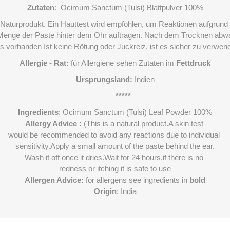
Zutaten
: Ocimum Sanctum (Tulsi) Blattpulver 100%
in Naturprodukt. Ein Hauttest wird empfohlen, um Reaktionen aufgrund i
 Menge der Paste hinter dem Ohr auftragen. Nach dem Trocknen abw
lls vorhanden Ist keine Rötung oder Juckreiz, ist es sicher zu verwen
Allergie - Rat:
für Allergiene sehen Zutaten im
Fettdruck
Ursprungsland:
 Indien
*****
Ingredients
: Ocimum Sanctum (Tulsi) Leaf Powder 100%
Allergy Advice :
 (This is a natural product.A skin test 
would be recommended to avoid any reactions due to individual 
sensitivity.Apply a small amount of the paste behind the ear.
Wash it off once it dries.Wait for 24 hours,if there is no 
redness or itching it is safe to use
Allergen Advice:
 for allergens see ingredients in 
bold
Origin
: India