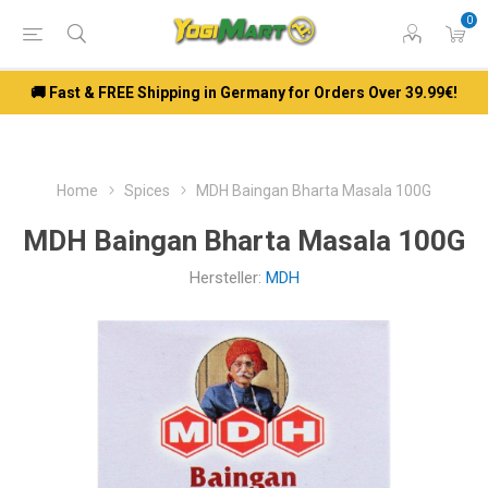
0
🚚 Fast & FREE Shipping in Germany for Orders Over 39.99€!
Home
Spices
MDH Baingan Bharta Masala 100G
MDH Baingan Bharta Masala 100G
Hersteller:
MDH