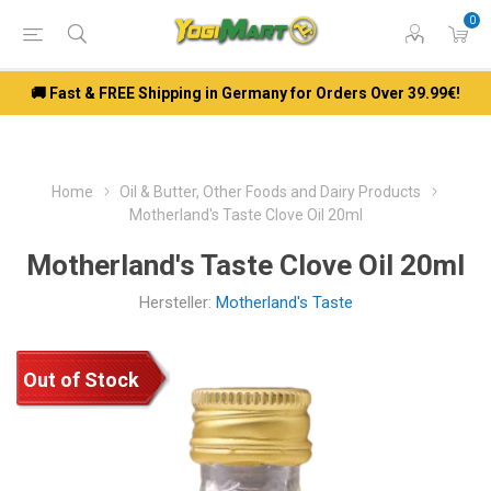
0
🚚 Fast & FREE Shipping in Germany for Orders Over 39.99€!
Home
Oil & Butter, Other Foods and Dairy Products
Motherland's Taste Clove Oil 20ml
Motherland's Taste Clove Oil 20ml
Hersteller:
Motherland's Taste
Out of Stock