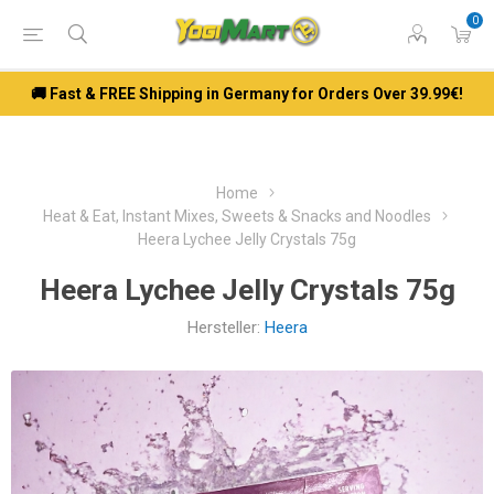
0
🚚 Fast & FREE Shipping in Germany for Orders Over 39.99€!
Home
Heat & Eat, Instant Mixes, Sweets & Snacks and Noodles
Heera Lychee Jelly Crystals 75g
Heera Lychee Jelly Crystals 75g
Hersteller:
Heera