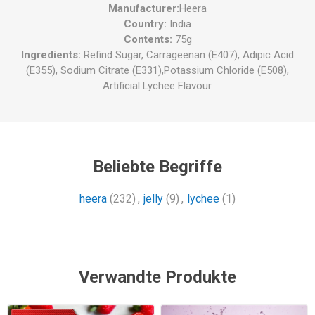
Manufacturer:
Heera
Country:
India
Contents:
75g
Ingredients:
Refind Sugar, Carrageenan (E407), Adipic Acid
(E355), Sodium Citrate (E331),Potassium Chloride (E508),
Artificial Lychee Flavour.
Beliebte Begriffe
heera
(232)
,
jelly
(9)
,
lychee
(1)
Verwandte Produkte